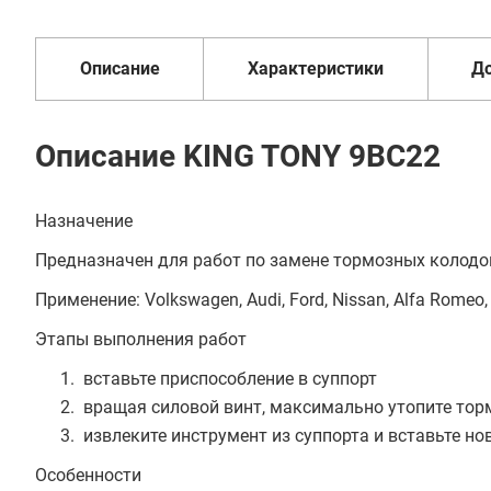
В кредит от 377 руб/
1 год
от 2 дней
оплата
мес
Описание
Характеристики
Д
Описание KING TONY 9BC22
Назначение
Предназначен для работ по замене тормозных колодо
Применение: Volkswagen, Audi, Ford, Nissan, Alfa Romeo
Этапы выполнения работ
вставьте приспособление в суппорт
вращая силовой винт, максимально утопите тор
извлеките инструмент из суппорта и вставьте н
Особенности