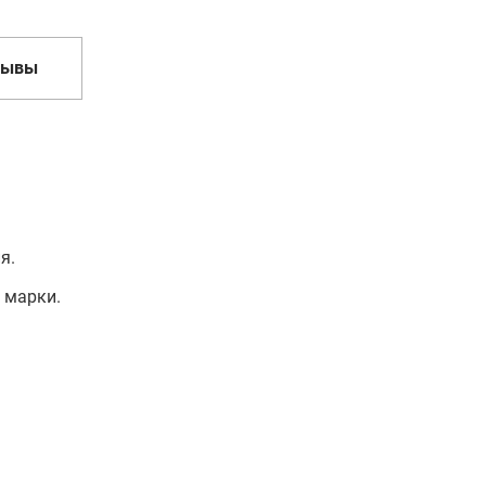
зывы
я.
е марки.