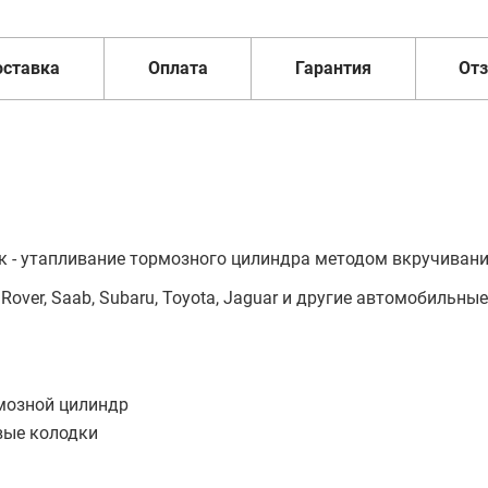
оставка
Оплата
Гарантия
От
к - утапливание тормозного цилиндра методом вкручивани
, Rover, Saab, Subaru, Toyota, Jaguar и другие автомобильны
мозной цилиндр
овые колодки