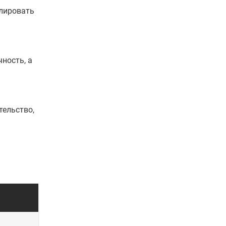
олировать
ность, а
тельство,