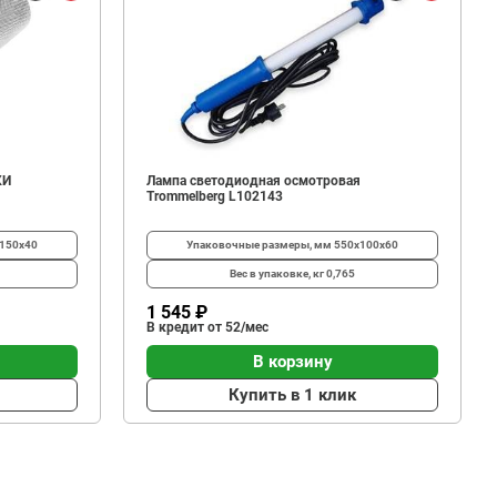
КИ
Лампа светодиодная осмотровая
Trommelberg L102143
150х40
Упаковочные размеры, мм
550х100х60
Вес в упаковке, кг
0,765
1 545 ₽
В кредит от 52/мес
В корзину
Купить в 1 клик