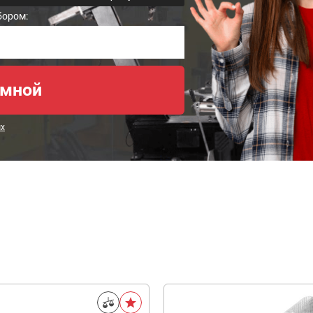
бором:
ых