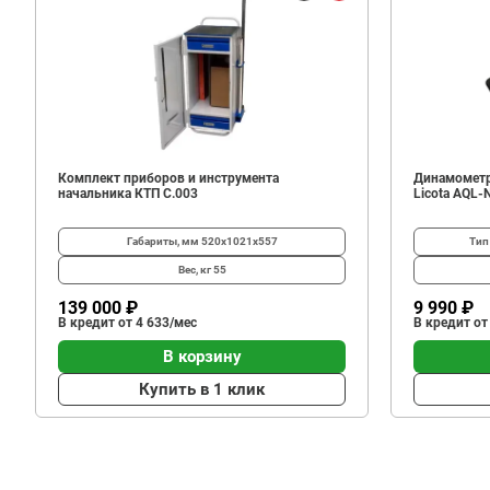
5
640
В корзину
₽
Комплект приборов и инструмента
Динамометр
начальника КТП C.003
Licota AQL-
Габариты, мм
520х1021х557
Тип
Вес, кг
55
139 000 ₽
9 990 ₽
В кредит от 4 633/мес
В кредит от
В корзину
Купить в 1 клик