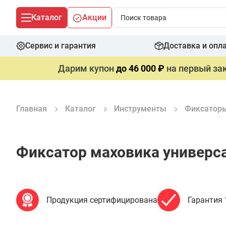
Каталог
Акции
Сервис и гарантия
Доставка и опл
Дарим купон
до 46 000 ₽
на первый зак
Главная
Каталог
Инструменты
Фиксаторы
Фиксатор маховика универ
Продукция сертифицирована
Гарантия 