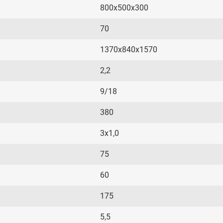
800х500х300
70
1370х840х1570
2,2
9/18
380
3х1,0
75
60
175
5,5