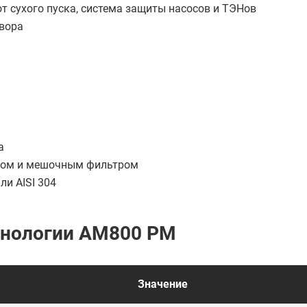
т сухого пуска, система защиты насосов и ТЭНов
вора
а
осом и мешочным фильтром
ли AISI 304
хнологии АМ800 РМ
Значение