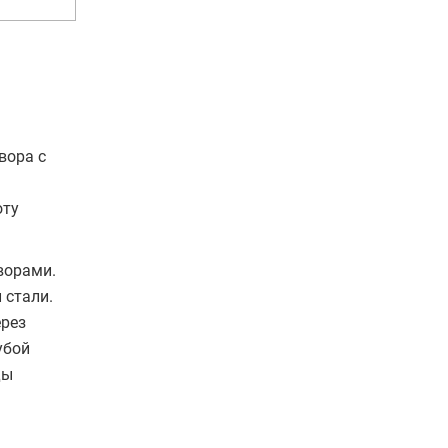
вора с
оту
ворами.
 стали.
ерез
убой
ды