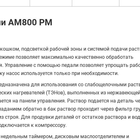
ии АМ800 РМ
кошком, подсветкой рабочей зоны и системой подачи раст
режиме позволяет максимально качественно обработать
ия. Управление с помощью педали позволяет упрощать раб
ку насос используется только при необходимости.
едназначена для использования со слабощелочными раст
еских нагревателей (ТЭНов), выполненных из нержавеющей
ется на панели управления. Раствор подается на деталь ч
паданием обратно в бак раствор проходит через фильтр гр
з строя. Для продувки деталей от остатков раствора и во
одключается к компрессору.
 недельным таймером, дисковым маслоотделителем и