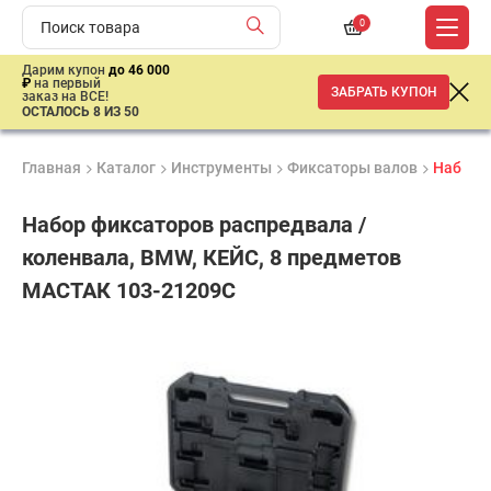
0
Дарим купон
до 46 000
₽
на первый
ЗАБРАТЬ КУПОН
заказ на ВСЕ!
ОСТАЛОСЬ 8 ИЗ 50
Главная
Каталог
Инструменты
Фиксаторы валов
Набор ф
Набор фиксаторов распредвала /
коленвала, BMW, КЕЙС, 8 предметов
МАСТАК 103-21209C
Продукция
Гарантия
Доставк
сертифицирована
1 год
от 2 дне
38
200