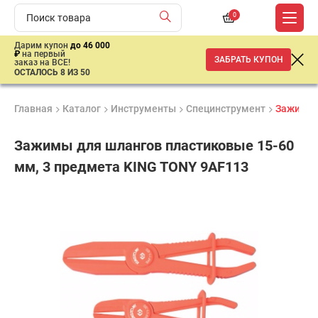
0
Дарим купон
до 46 000
₽
на первый
ЗАБРАТЬ КУПОН
заказ на ВСЕ!
ОСТАЛОСЬ 8 ИЗ 50
Главная
Каталог
Инструменты
Специнструмент
Зажимы 
Зажимы для шлангов пластиковые 15-60
мм, 3 предмета KING TONY 9AF113
Удобные
Гарантия
Доставка
способы
1 год
от 2 дней
1
оплаты
470
₽