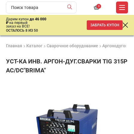
0
Дарим купон
до 46 000
₽
на первый
ЗАБРАТЬ КУПОН
заказ на ВСЕ!
ОСТАЛОСЬ 8 ИЗ 50
Главная
Каталог
Сварочное оборудование
Аргонодуговая 
УСТ-КА ИНВ. АРГОН-ДУГ.СВАРКИ TIG 315P
AC/DC"BRIMA"
Удобные
Гарантия
Доставка
способы
Лучшая
1 год
от 2 дней
оплаты
цена
–
ниже
средней
рыночной