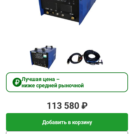
113
580
₽
Добавить в корзину
Купить в 1 клик
Лучшая цена –
ниже средней рыночной
В кредит от 3 786 руб/
мес
113 580 ₽
Добавить в корзину