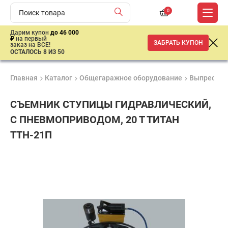
0
Дарим купон
до 46 000
₽
на первый
ЗАБРАТЬ КУПОН
заказ на ВСЕ!
ОСТАЛОСЬ 8 ИЗ 50
Главная
Каталог
Общегаражное оборудование
Выпрессов
СЪЕМНИК СТУПИЦЫ ГИДРАВЛИЧЕСКИЙ,
С ПНЕВМОПРИВОДОМ, 20 Т ТИТАН
ТТН-21П
Удобные
Гарантия
Доставка
способы
Лучшая
1 год
от 2 дней
оплаты
цена
–
ниже
средней
рыночной