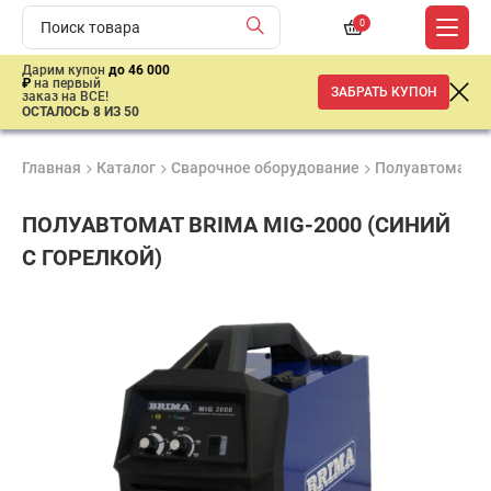
0
Дарим купон
до 46 000
₽
на первый
ЗАБРАТЬ КУПОН
заказ на ВСЕ!
ОСТАЛОСЬ 8 ИЗ 50
Главная
Каталог
Сварочное оборудование
Полуавтоматич
ПОЛУАВТОМАТ BRIMA MIG-2000 (СИНИЙ
С ГОРЕЛКОЙ)
Удобные
Гарантия
Доставка
способы
1 год
от 2 дней
40
оплаты
724
₽