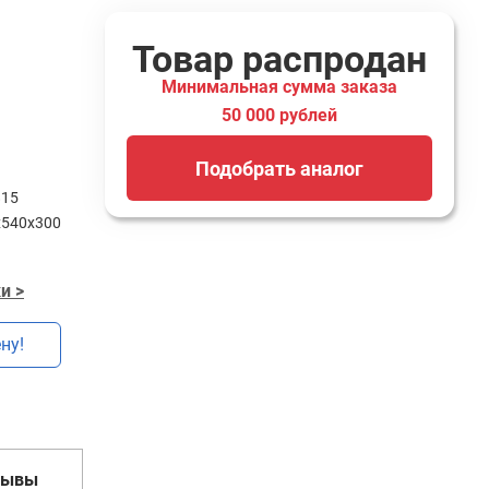
Товар распродан
Минимальная сумма заказа
50 000 рублей
Подобрать аналог
815
х540х300
и >
ну!
зывы