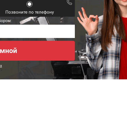
Позвоните по телефону
бором:
ых