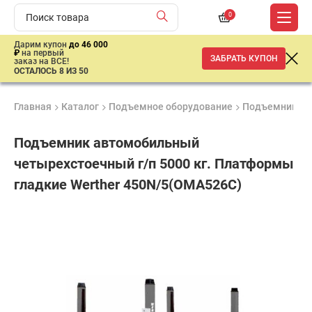
0
Дарим купон
до 46 000
₽
на первый
ЗАБРАТЬ КУПОН
заказ на ВСЕ!
ОСТАЛОСЬ 8 ИЗ 50
Главная
Каталог
Подъемное оборудование
Подъемники
Подъемник автомобильный
четырехстоечный г/п 5000 кг. Платформы
гладкие Werther 450N/5(OMA526C)
Удобные
Гарантия
Доставка
способы
1 год
от 2 дней
ар
оплаты
продан