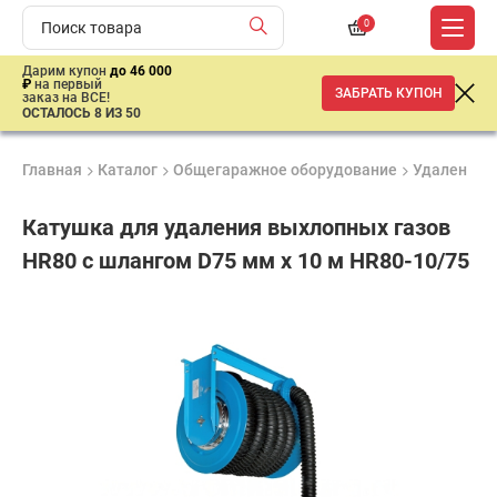
0
Дарим купон
до 46 000
₽
на первый
ЗАБРАТЬ КУПОН
заказ на ВСЕ!
ОСТАЛОСЬ 8 ИЗ 50
Главная
Каталог
Общегаражное оборудование
Удаление 
Катушка для удаления выхлопных газов
HR80 с шлангом D75 мм х 10 м HR80-10/75
Продукция
Гарантия
Доставк
сертифицирована
1 год
от 2 дне
70
900
₽