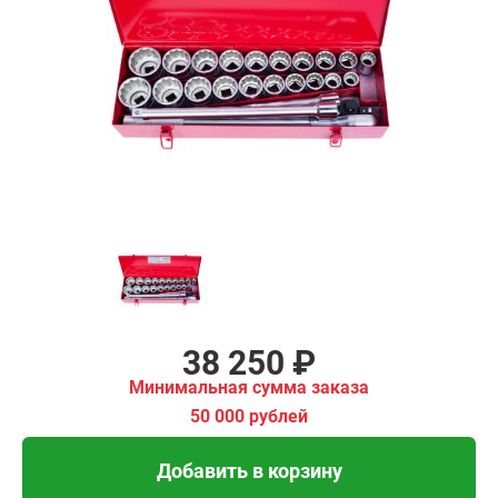
₽
имальная
ма заказа
00 рублей
Добавить в корзину
Купить в 1 клик
В кредит от 1 275 руб/
мес
38 250 ₽
Минимальная сумма заказа
50 000 рублей
Добавить в корзину