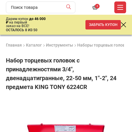
0
Дарим купон
до 46 000
₽
на первый
ЗАБРАТЬ КУПОН
заказ на ВСЕ!
ОСТАЛОСЬ 8 ИЗ 50
Главная
Каталог
Инструменты
Наборы торцевых головок
Набор торцевых головок с
принадлежностями 3/4",
двенадцатигранные, 22-50 мм, 1"-2", 24
предмета KING TONY 6224CR
Гарантия
Удобные
Доставка
6
способы
от 2 дней
38
месяцев
оплаты
250