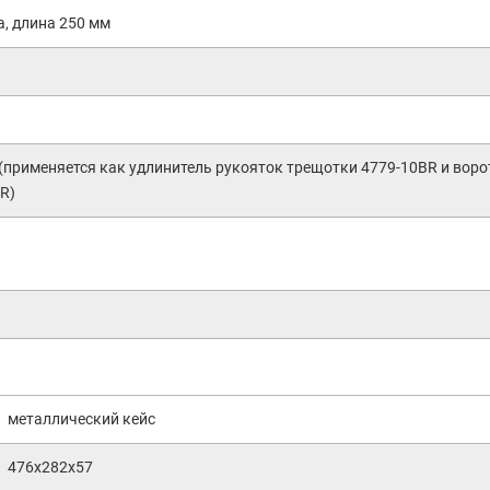
а, длина 250 мм
(применяется как удлинитель рукояток трещотки 4779-10BR и воро
R)
металлический кейс
476х282х57