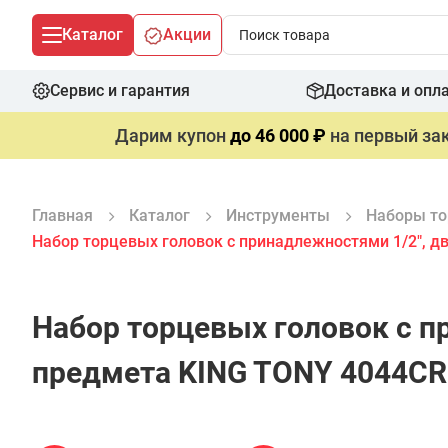
Каталог
Акции
Сервис и гарантия
Доставка и опл
Дарим купон
до 46 000 ₽
на первый зак
Главная
Каталог
Инструменты
Наборы то
Набор торцевых головок с принадлежностями 1/2", д
Набор торцевых головок с п
предмета KING TONY 4044CR