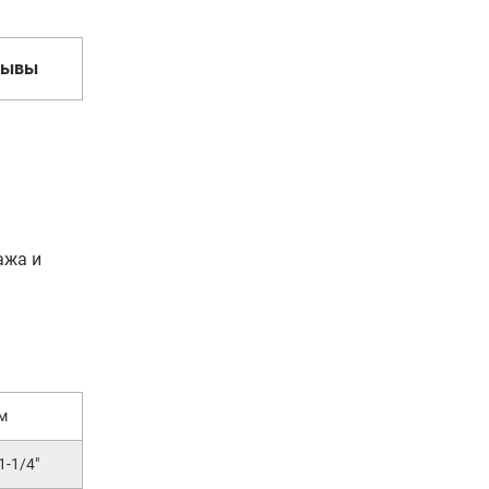
зывы
ажа и
мм
 1-1/4"