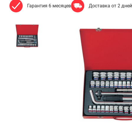
Гарантия 6 месяцев
Доставка от 2 дней
вар
спродан
нимальная
мма заказа
 000 рублей
Подобрать аналог
Гарантия
Доставка
Удобная