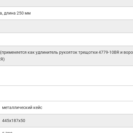
а, длина 250 мм
 (применяется как удлинитель рукояток трещотки 4779-10BR и вор
2R)
металлический кейс
445х187х50