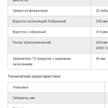
фиксатор
Трещотка флажковая
32 зубц
Вороток скользящий Т-образный
250 мм
Вороток L-образный
315 мм
Рычаг телескопический
295 мм
4583-1
Удлинитель 15 градусов, с шаровым
50 мм
окончанием
Технические характеристики
Упаковка
Габариты, мм