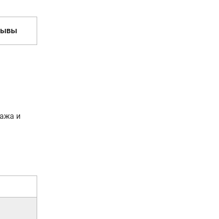
зывы
тажа и