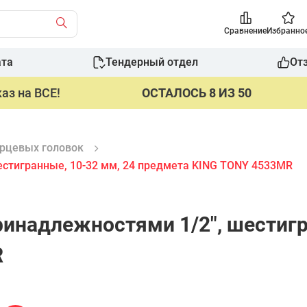
Сравнение
Избранно
ата
Тендерный отдел
От
аз на ВСЕ!
ОСТАЛОСЬ 8 ИЗ 50
рцевых головок
естигранные, 10-32 мм, 24 предмета KING TONY 4533MR
ринадлежностями 1/2", шестигр
R