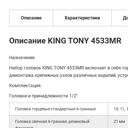
В кредит от 457 руб/
6
от 2 дней
оплата
мес
месяцев
Описание
Характеристики
Д
Описание KING TONY 4533MR
Назначение
Набор головок KING TONY 4533MR включает в себя то
демонтажа крепежных узлов различных изделий, устро
Комплектация:
Головки и принадлежности 1/2"
Головки торцевые стандартные 6-гранные
10, 11, 
Головка свечная 6-гранная, резиновый
21 мм