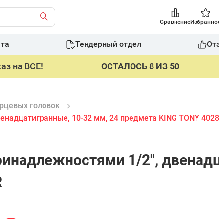
Сравнение
Избранно
ата
Тендерный отдел
От
аз на ВСЕ!
ОСТАЛОСЬ 8 ИЗ 50
рцевых головок
венадцатигранные, 10-32 мм, 24 предмета KING TONY 402
ринадлежностями 1/2", двенадц
R