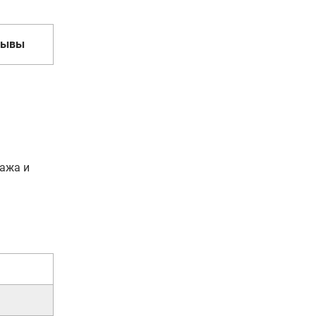
зывы
тажа и