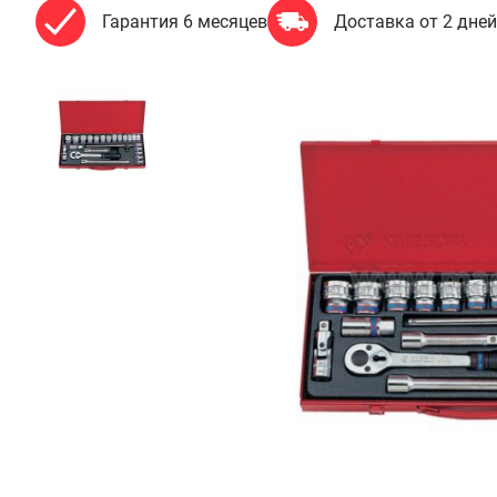
Гарантия 6 месяцев
Доставка от 2 дней
вар
спродан
нимальная
мма заказа
 000 рублей
Подобрать аналог
Гарантия
Доставка
Удобная