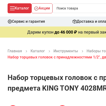
Каталог
Акции
Сервис и гарантия
Доставка и опл
Дарим купон
до 46 000 ₽
на первый зак
Главная
Каталог
Инструменты
Наборы то
Набор торцевых головок с принадлежностями 1/2", д
Набор торцевых головок с п
предмета KING TONY 4028M