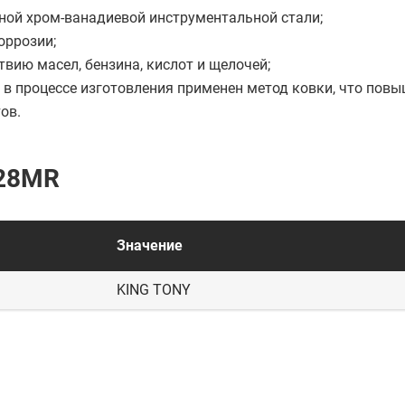
ной хром-ванадиевой инструментальной стали;
оррозии;
вию масел, бензина, кислот и щелочей;
 в процессе изготовления применен метод ковки, что пов
ов.
028MR
Значение
KING TONY