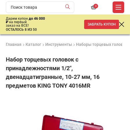
0
Дарим купон
до 46 000
₽
на первый
ЗАБРАТЬ КУПОН
заказ на ВСЕ!
ОСТАЛОСЬ 8 ИЗ 50
Главная
Каталог
Инструменты
Наборы торцевых головок
Набор торцевых головок с
принадлежностями 1/2",
двенадцатигранные, 10-27 мм, 16
предметов KING TONY 4016MR
Гарантия
Удобные
Доставка
6
способы
от 2 дней
10
месяцев
оплаты
800