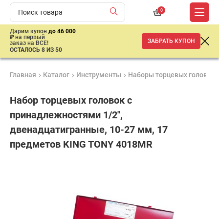
0
Дарим купон
до 46 000
₽
на первый
ЗАБРАТЬ КУПОН
заказ на ВСЕ!
ОСТАЛОСЬ 8 ИЗ 50
Главная
Каталог
Инструменты
Наборы торцевых головок
Набор торцевых головок с
принадлежностями 1/2",
двенадцатигранные, 10-27 мм, 17
предметов KING TONY 4018MR
Гарантия
Удобные
Доставка
6
способы
от 2 дней
10
месяцев
оплаты
550