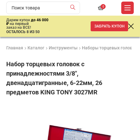
0
Дарим купон
до 46 000
₽
на первый
ЗАБРАТЬ КУПОН
заказ на ВСЕ!
ОСТАЛОСЬ 8 ИЗ 50
Главная
Каталог
Инструменты
Наборы торцевых головок
Набор торцевых головок с
принадлежностями 3/8",
двенадцатигранные, 6-22мм, 26
предметов KING TONY 3027MR
Гарантия
Удобные
Доставка
6
способы
от 2 дней
7
месяцев
оплаты
870