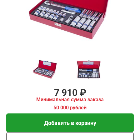
₽
имальная
ма заказа
00 рублей
Добавить в корзину
Купить в 1 клик
В кредит от 264 руб/
мес
7 910 ₽
Минимальная сумма заказа
50 000 рублей
Добавить в корзину