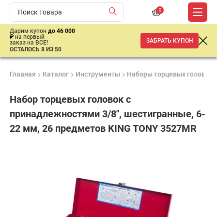
0
Дарим купон
до 46 000
₽
на первый
ЗАБРАТЬ КУПОН
заказ на ВСЕ!
ОСТАЛОСЬ 8 ИЗ 50
Главная
Каталог
Инструменты
Наборы торцевых головок
Набор торцевых головок с
принадлежностями 3/8", шестигранные, 6-
22 мм, 26 предметов KING TONY 3527MR
Гарантия
Удобные
Доставка
6
способы
от 2 дней
7
месяцев
оплаты
910