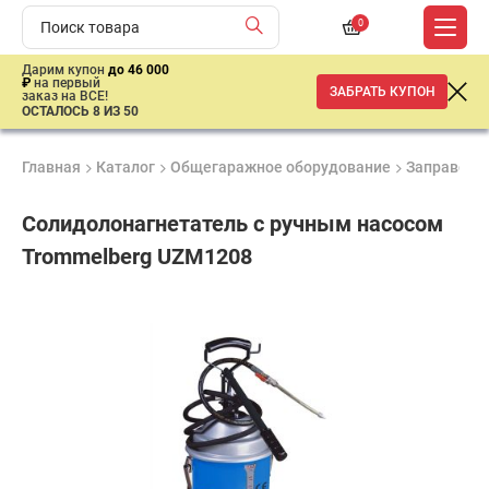
0
Дарим купон
до 46 000
₽
на первый
ЗАБРАТЬ КУПОН
заказ на ВСЕ!
ОСТАЛОСЬ 8 ИЗ 50
Главная
Каталог
Общегаражное оборудование
Заправочн
Солидолонагнетатель с ручным насосом
Trommelberg UZM1208
Продукция
Гарантия
Доставк
сертифицирована
1 год
от 2 дне
14
214
₽