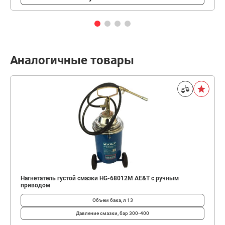
Аналогичные товары
Нагнетатель густой смазки HG-68012M AE&T с ручным
приводом
Объем бака, л
13
Давление смазки, бар
300-400