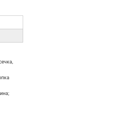
сечка,
опка
ина;