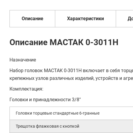
В кредит от 130 руб/
1 год
от 2 дней
оплата
мес
Описание
Характеристики
Д
Описание МАСТАК 0-3011H
Назначение
Набор головок МАСТАК 0-3011H включает в себя торц
крепежных узлов различных изделий, устройств и агре
Комплектация:
Головки и принадлежности 3/8"
Головки торцевые стандартные 6-гранные
Трещотка флажковая с кнопкой