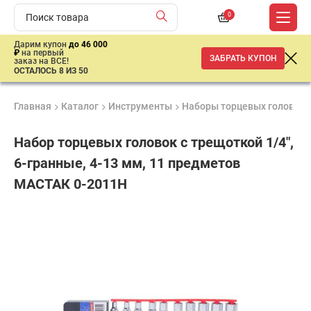
0
Дарим купон
до 46 000
₽
на первый
ЗАБРАТЬ КУПОН
заказ на ВСЕ!
ОСТАЛОСЬ 8 ИЗ 50
Главная
Каталог
Инструменты
Наборы торцевых головок
Набор торцевых головок с трещоткой 1/4",
6-гранные, 4-13 мм, 11 предметов
МАСТАК 0-2011H
Продукция
Гарантия
Доставк
сертифицирована
1 год
от 2 дне
2
890