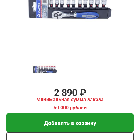
₽
имальная
ма заказа
00 рублей
Добавить в корзину
Купить в 1 клик
В кредит от 96 руб/мес
2 890 ₽
Минимальная сумма заказа
50 000 рублей
Добавить в корзину