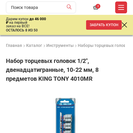
0
Дарим купон
до 46 000
₽
на первый
ЗАБРАТЬ КУПОН
заказ на ВСЕ!
ОСТАЛОСЬ 8 ИЗ 50
Главная
Каталог
Инструменты
Наборы торцевых головок
Набор торцевых головок 1/2",
двенадцатигранные, 10-22 мм, 8
предметов KING TONY 4010MR
Гарантия
Удобные
Доставка
6
способы
от 2 дней
2
месяцев
оплаты
330