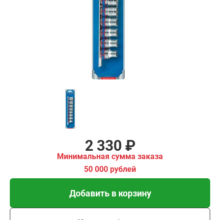
₽
имальная
ма заказа
00 рублей
Добавить в корзину
Купить в 1 клик
В кредит от 78 руб/мес
2 330 ₽
Минимальная сумма заказа
50 000 рублей
Добавить в корзину