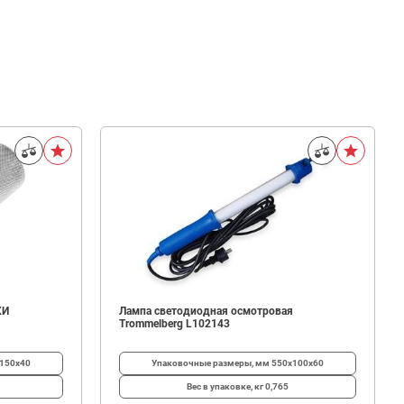
КИ
Лампа светодиодная осмотровая
Trommelberg L102143
150х40
Упаковочные размеры, мм
550х100х60
Вес в упаковке, кг
0,765