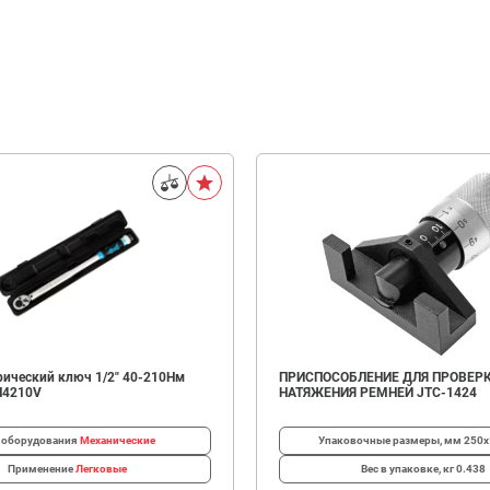
ический ключ 1/2" 40-210Нм
ПРИСПОСОБЛЕНИЕ ДЛЯ ПРОВЕР
N4210V
НАТЯЖЕНИЯ РЕМНЕЙ JTC-1424
 оборудования
Механические
Упаковочные размеры, мм
250х
Применение
Легковые
Вес в упаковке, кг
0.438