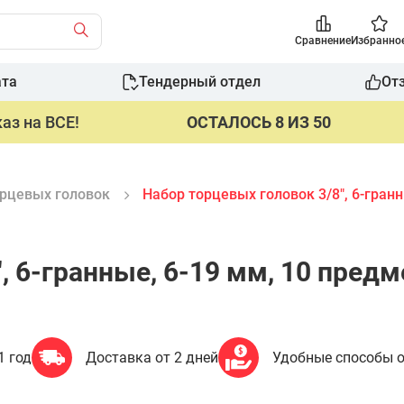
Сравнение
Избранно
ата
Тендерный отдел
От
аз на ВСЕ!
ОСТАЛОСЬ 8 ИЗ 50
рцевых головок
Набор торцевых головок 3/8", 6-гран
", 6-гранные, 6-19 мм, 10 пре
1 год
Доставка от 2 дней
Удобные способы 