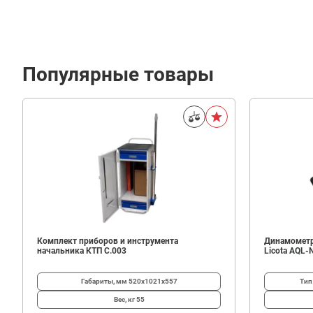
Популярные товары
1
460
В корзину
₽
Комплект приборов и инструмента
Динамометр
начальника КТП C.003
Licota AQL-
Габариты, мм
520х1021х557
Тип
Вес, кг
55