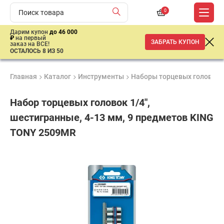
0
Дарим купон
до 46 000
₽
на первый
ЗАБРАТЬ КУПОН
заказ на ВСЕ!
ОСТАЛОСЬ 8 ИЗ 50
Главная
Каталог
Инструменты
Наборы торцевых головок
Набор торцевых головок 1/4",
шестигранные, 4-13 мм, 9 предметов KING
TONY 2509MR
Гарантия
Удобные
Доставка
6
способы
от 2 дней
880
месяцев
оплаты
₽
имальная