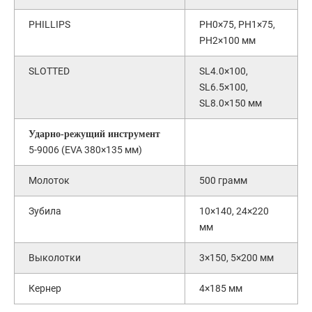
PHILLIPS
PH0×75, PH1×75,
PH2×100 мм
SLOTTED
SL4.0×100,
SL6.5×100,
SL8.0×150 мм
Ударно-режущий инструмент
5-9006 (EVA 380×135 мм)
Молоток
500 грамм
Зубила
10×140, 24×220
мм
Выколотки
3×150, 5×200 мм
Кернер
4×185 мм