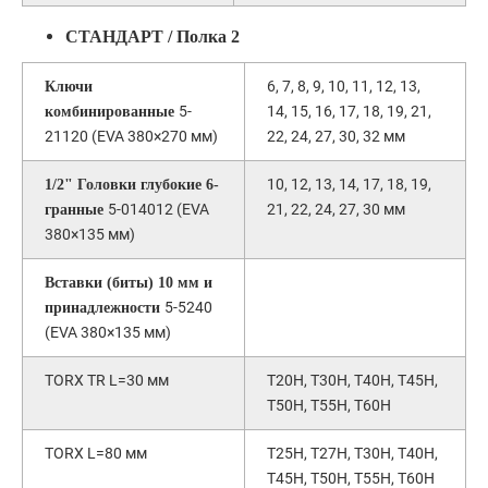
СТАНДАРТ / Полка 2
6, 7, 8, 9, 10, 11, 12, 13,
Ключи
5-
14, 15, 16, 17, 18, 19, 21,
комбинированные
21120 (EVA 380×270 мм)
22, 24, 27, 30, 32 мм
10, 12, 13, 14, 17, 18, 19,
1/2" Головки глубокие 6-
5-014012 (EVA
21, 22, 24, 27, 30 мм
гранные
380×135 мм)
Вставки (биты) 10 мм и
5-5240
принадлежности
(EVA 380×135 мм)
TORX TR L=30 мм
Т20H, Т30H, Т40H, Т45H,
Т50H, Т55H, Т60H
TORX L=80 мм
Т25H, Т27H, Т30H, Т40H,
Т45H, Т50H, Т55H, Т60H