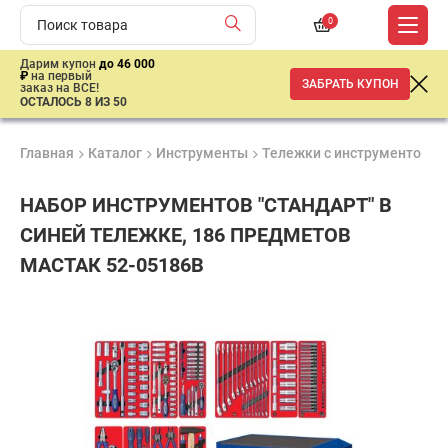
0
Дарим купон
до 46 000
₽
на первый
ЗАБРАТЬ КУПОН
заказ на ВСЕ!
ОСТАЛОСЬ 8 ИЗ 50
Главная
Каталог
Инструменты
Тележки с инструментом
НАБОР ИНСТРУМЕНТОВ "СТАНДАРТ" В
СИНЕЙ ТЕЛЕЖКЕ, 186 ПРЕДМЕТОВ
МАСТАК 52-05186B
Продукция
Гарантия
Доставк
Лучшая
сертифицирована
1 год
от 2 дне
цена
–
ниже
средней
рыночной