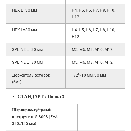
HEX L=30 мм
H4, H5, H6, H7, H8, H10,
H12
HEX L=80 мм
H4, H5, H6, H7, H8, H10,
H12
SPLINE L=30 мм
М5, М6, М8, М10, М12
SPLINE L=80 мм
М5, М6, М8, М10, М12
Держатель вставок
1/2">10 мм, 38 мм
(бит)
СТАНДАРТ / Полка 3
Шарнирно-губцевый
5-3003 (EVA
инструмент
380×135 мм)