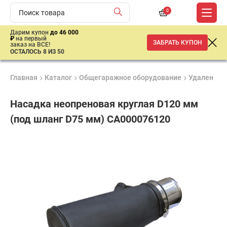
0
Дарим купон
до 46 000
₽
на первый
ЗАБРАТЬ КУПОН
заказ на ВСЕ!
ОСТАЛОСЬ 8 ИЗ 50
Главная
Каталог
Общегаражное оборудование
Удаление 
Насадка неопреновая круглая D120 мм
(под шланг D75 мм) CA000076120
Продукция
Гарантия
Доставк
сертифицирована
до 3 лет
от 2 дне
2
814
₽