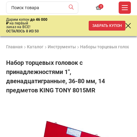
0
Дарим купон
до 46 000
₽
на первый
ЗАБРАТЬ КУПОН
заказ на ВСЕ!
ОСТАЛОСЬ 8 ИЗ 50
Главная
Каталог
Инструменты
Наборы торцевых головок
Набор торцевых головок с
принадлежностями 1",
двенадцатигранные, 36-80 мм, 14
предметов KING TONY 8015MR
Гарантия
Удобные
Доставка
6
способы
от 2 дней
59
месяцев
оплаты
450