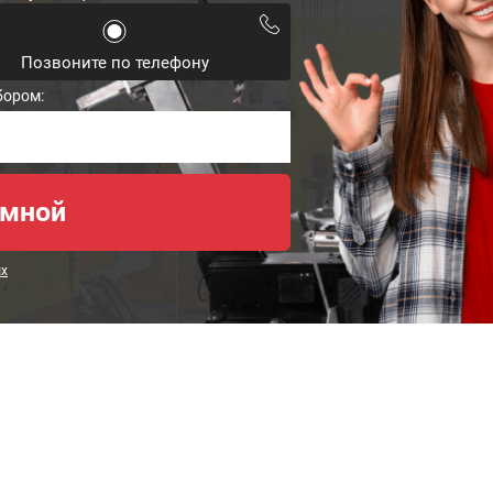
Позвоните по телефону
бором:
ых