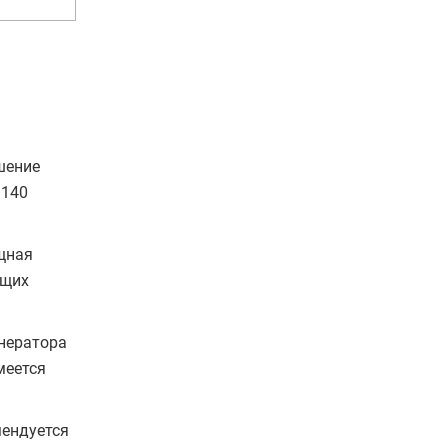
шение
 140
щная
ющих
нератора
меется
мендуется