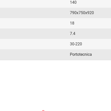
140
790х750х920
18
7.4
30-220
Portotecnica