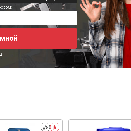
бором:
ых