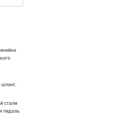
линейке
акого
 шланг,
й стали.
я педаль