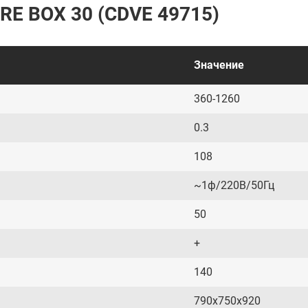
IRE BOX 30 (CDVE 49715)
Значение
360-1260
0.3
108
~1ф/220В/50Гц
50
+
140
790x750x920