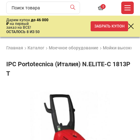
0
Дарим купон
до 46 000
₽
на первый
ЗАБРАТЬ КУПОН
заказ на ВСЕ!
ОСТАЛОСЬ 8 ИЗ 50
Главная
Каталог
Моечное оборудование
Мойки высокого 
IPC Portotecnica (Италия) N.ELITE-C 1813P
T
Удобные
Гарантия
Доставка
способы
1 год
от 2 дней
ар
оплаты
продан
имальная
ма заказа