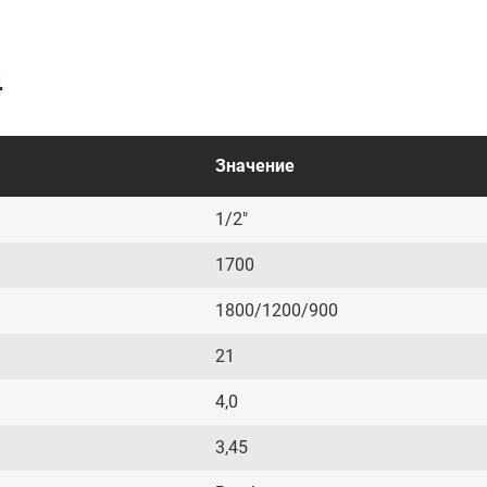
4
Значение
1/2"
1700
1800/1200/900
21
4,0
3,45