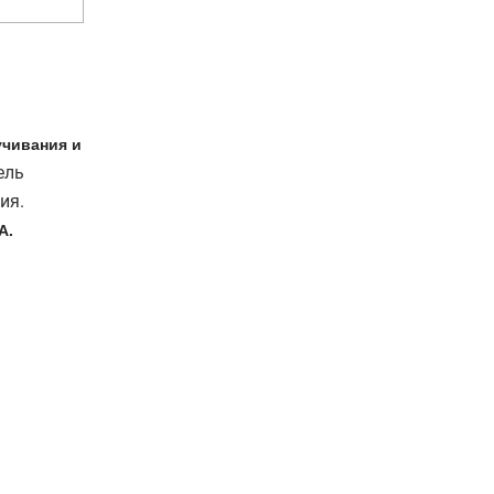
учивания и
ель
ия.
A.