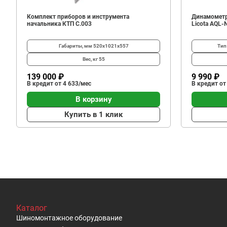
Комплект приборов и инструмента
Динамометр
начальника КТП C.003
Licota AQL-
Габариты, мм
520х1021х557
Тип
Вес, кг
55
139 000 ₽
9 990 ₽
В кредит от 4 633/мес
В кредит от
В корзину
Купить в 1 клик
Каталог
Шиномонтажное оборудование