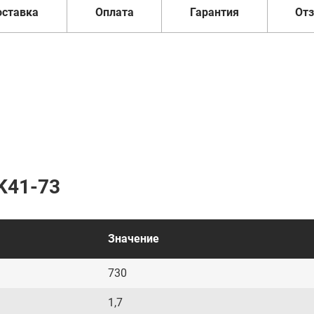
оставка
Оплата
Гарантия
От
K41-73
Значение
730
1,7