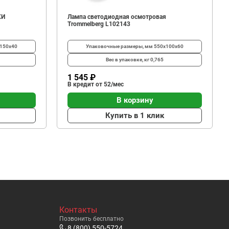
КИ
Лампа светодиодная осмотровая
Trommelberg L102143
150х40
Упаковочные размеры, мм
550х100х60
Вес в упаковке, кг
0,765
1 545 ₽
В кредит от 52/мес
В корзину
Купить в 1 клик
Контакты
Позвонить бесплатно
8 (800) 550-5724