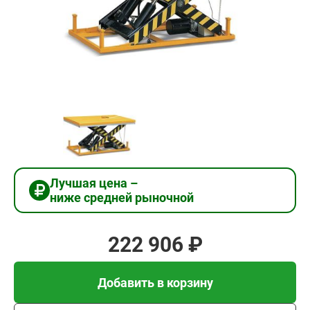
222
906
₽
Добавить в корзину
Купить в 1 клик
Лучшая цена –
ниже средней рыночной
В кредит от 7 430 руб/
мес
222 906 ₽
Добавить в корзину