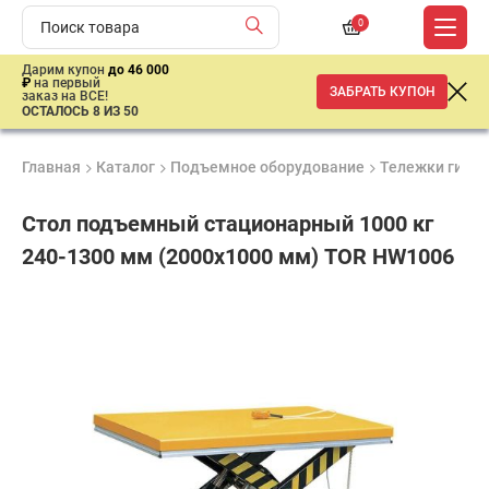
0
Дарим купон
до 46 000
₽
на первый
ЗАБРАТЬ КУПОН
заказ на ВСЕ!
ОСТАЛОСЬ 8 ИЗ 50
Главная
Каталог
Подъемное оборудование
Тележки гидр
Стол подъемный стационарный 1000 кг
240-1300 мм (2000х1000 мм) TOR HW1006
Продукция
Гарантия
Доставк
Лучшая
сертифицирована
1 год
от 2 дне
цена
–
ниже
средней
рыночной