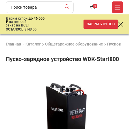
0
Дарим купон
до 46 000
₽
на первый
ЗАБРАТЬ КУПОН
заказ на ВСЕ!
ОСТАЛОСЬ 8 ИЗ 50
Главная
Каталог
Общегаражное оборудование
Пусковые и
Пуско-зарядное устройство WDK-Start800
Удобные
Гарантия
Доставка
способы
1 год
от 2 дней
31
оплаты
414
₽
имальная
ма заказа