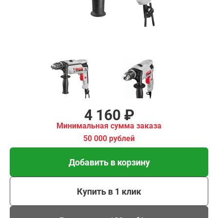
00 рублей
Добавить в корзину
Купить в 1 клик
В кредит от 139 руб/
мес
4 160 ₽
Минимальная сумма заказа
50 000 рублей
Добавить в корзину
Купить в 1 клик