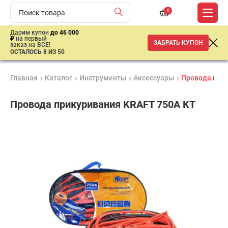
0
Дарим купон
до 46 000
₽
на первый
ЗАБРАТЬ КУПОН
заказ на ВСЕ!
ОСТАЛОСЬ 8 ИЗ 50
Главная
Каталог
Инструменты
Аксессуары
Провода при
Провода прикуривания KRAFT 750А KT
Продукция
Гарантия
Доставк
сертифицирована
до 3 лет
от 2 дне
3
119
₽
имальная
ма заказа