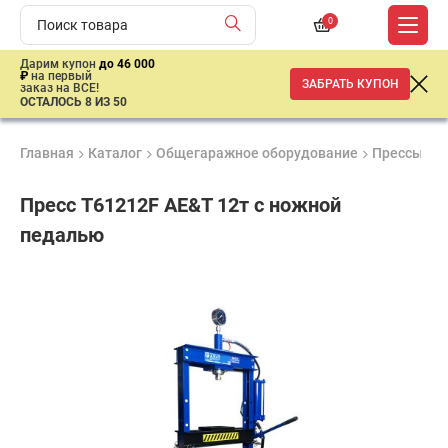
0
Дарим купон
до 46 000
₽
на первый
ЗАБРАТЬ КУПОН
заказ на ВСЕ!
ОСТАЛОСЬ 8 ИЗ 50
Главная
Каталог
Общегаражное оборудование
Прессы
П
Пресс T61212F AE&T 12т с ножной
педалью
Гарантия
Удобные
Доставка
6
способы
от 2 дней
26
месяцев
оплаты
849
₽