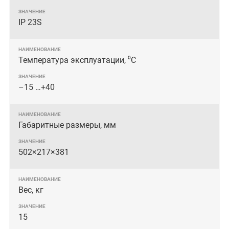
IP 23S
Температура эксплуатации, ⁰С
–15 …+40
Габаритные размеры, мм
502×217×381
Вес, кг
15