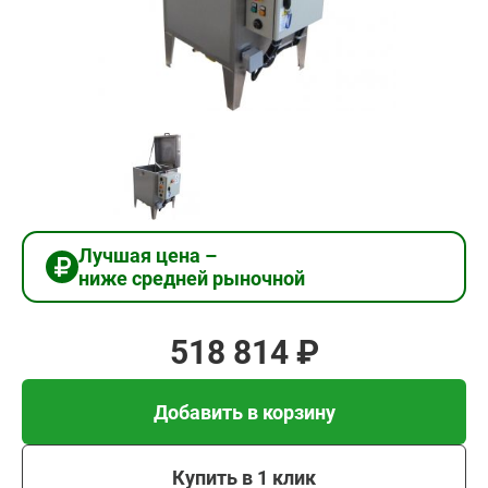
518
814
₽
Добавить в корзину
Купить в 1 клик
Лучшая цена –
ниже средней рыночной
В кредит от 17 294 руб/
мес
518 814 ₽
Добавить в корзину
Купить в 1 клик