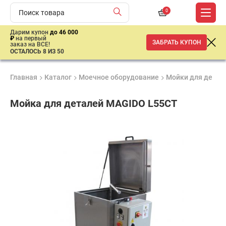
0
Дарим купон
до 46 000
₽
на первый
ЗАБРАТЬ КУПОН
заказ на ВСЕ!
ОСТАЛОСЬ 8 ИЗ 50
Главная
Каталог
Моечное оборудование
Мойки для детале
Мойка для деталей MAGIDO L55CT
Продукция
Гарантия
Доставк
Лучшая
сертифицирована
1 год
от 2 дне
цена
–
ниже
средней
рыночной