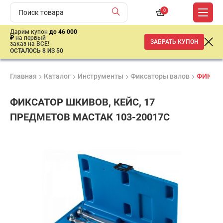
0
Дарим купон
до 46 000
₽
на первый
ЗАБРАТЬ КУПОН
заказ на ВСЕ!
ОСТАЛОСЬ 8 ИЗ 50
Главная
Каталог
Инструменты
Фиксаторы валов
ФИКСАТ
ФИКСАТОР ШКИВОВ, КЕЙС, 17
ПРЕДМЕТОВ МАСТАК 103-20017C
Продукция
Гарантия
Доставк
сертифицирована
1 год
от 2 дне
9
760
₽