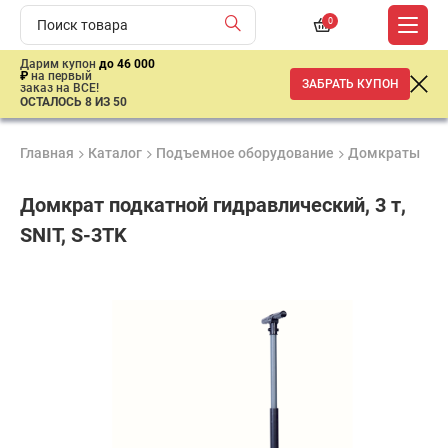
0
Дарим купон
до 46 000
₽
на первый
ЗАБРАТЬ КУПОН
заказ на ВСЕ!
ОСТАЛОСЬ 8 ИЗ 50
Главная
Каталог
Подъемное оборудование
Домкраты
Д
Домкрат подкатной гидравлический, 3 т,
SNIT, S-3TK
Продукция
Гарантия
Доставк
сертифицирована
1 год
от 2 дне
23
960
₽