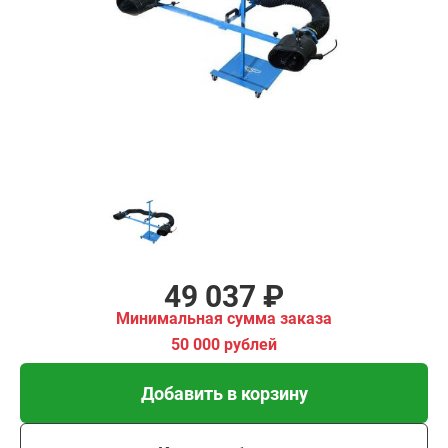
₽
имальная
ма заказа
00 рублей
Добавить в корзину
Купить в 1 клик
В кредит от 1 635 руб/
мес
49 037 ₽
Минимальная сумма заказа
50 000 рублей
Добавить в корзину