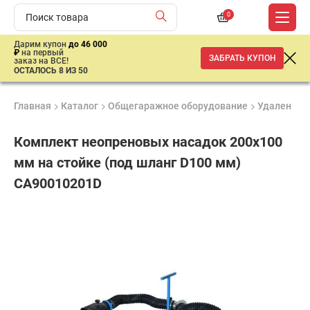
0
Дарим купон
до 46 000
₽
на первый
ЗАБРАТЬ КУПОН
заказ на ВСЕ!
ОСТАЛОСЬ 8 ИЗ 50
Главная
Каталог
Общегаражное оборудование
Удаление 
Комплект неопреновых насадок 200x100
мм на стойке (под шланг D100 мм)
CA90010201D
Продукция
Гарантия
Доставк
сертифицирована
до 3 лет
от 2 дне
49
037