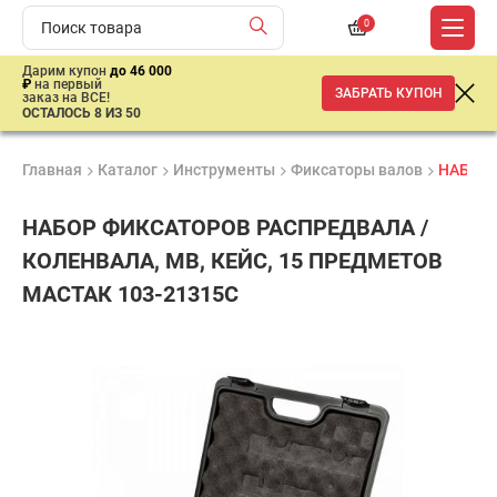
0
Дарим купон
до 46 000
₽
на первый
ЗАБРАТЬ КУПОН
заказ на ВСЕ!
ОСТАЛОСЬ 8 ИЗ 50
Главная
Каталог
Инструменты
Фиксаторы валов
НАБОР 
НАБОР ФИКСАТОРОВ РАСПРЕДВАЛА /
КОЛЕНВАЛА, MB, КЕЙС, 15 ПРЕДМЕТОВ
МАСТАК 103-21315C
Продукция
Гарантия
Доставк
сертифицирована
1 год
от 2 дне
52
150