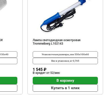
КИ
Лампа светодиодная осмотровая
Trommelberg L102143
150х40
Упаковочные размеры, мм
550х100х60
Вес в упаковке, кг
0,765
1 545 ₽
В кредит от 52/мес
В корзину
Купить в 1 клик