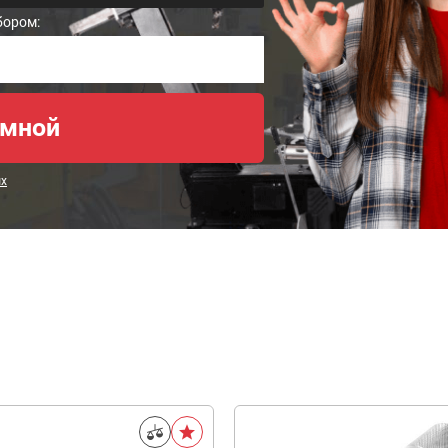
бором:
ых