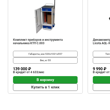
65
800
В корзину
₽
Комплект приборов и инструмента
Динамометр
начальника КТП C.003
Licota AQL-
Габариты, мм
520х1021х557
Тип
Вес, кг
55
139 000 ₽
9 990 ₽
В кредит от 4 633/мес
В кредит от
В корзину
Купить в 1 клик