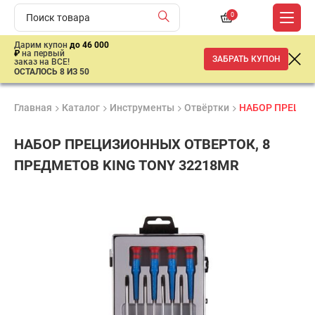
0
Дарим купон
до 46 000
₽
на первый
ЗАБРАТЬ КУПОН
заказ на ВСЕ!
ОСТАЛОСЬ 8 ИЗ 50
Главная
Каталог
Инструменты
Отвёртки
НАБОР ПРЕЦИЗ
НАБОР ПРЕЦИЗИОННЫХ ОТВЕРТОК, 8
ПРЕДМЕТОВ KING TONY 32218MR
Удобные
Гарантия
Доставка
способы
1 год
от 2 дней
2
оплаты
680
₽