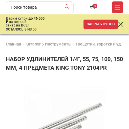
0
Дарим купон
до 46 000
₽
на первый
ЗАБРАТЬ КУПОН
заказ на ВСЕ!
ОСТАЛОСЬ 8 ИЗ 50
Главная
Каталог
Инструменты
Трещотки, воротки и удлин
НАБОР УДЛИНИТЕЛЕЙ 1/4", 55, 75, 100, 150
ММ, 4 ПРЕДМЕТА KING TONY 2104PR
Удобные
Гарантия
Доставка
способы
1 год
от 2 дней
710
оплаты
₽
имальная
ма заказа