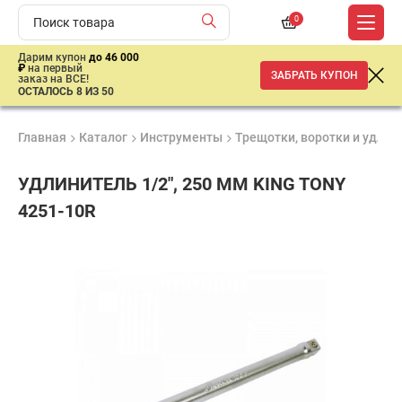
0
Дарим купон
до 46 000
₽
на первый
ЗАБРАТЬ КУПОН
заказ на ВСЕ!
ОСТАЛОСЬ 8 ИЗ 50
Главная
Каталог
Инструменты
Трещотки, воротки и удлин
УДЛИНИТЕЛЬ 1/2", 250 ММ KING TONY
4251-10R
Удобные
Гарантия
Доставка
способы
1 год
от 2 дней
790
оплаты
₽
имальная
ма заказа