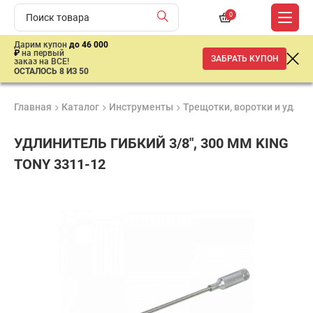
0
Дарим купон
до 46 000
₽
на первый
ЗАБРАТЬ КУПОН
заказ на ВСЕ!
ОСТАЛОСЬ 8 ИЗ 50
Главная
Каталог
Инструменты
Трещотки, воротки и удлин
УДЛИНИТЕЛЬ ГИБКИЙ 3/8", 300 ММ KING
TONY 3311-12
Удобные
Гарантия
Доставка
способы
1 год
от 2 дней
800
оплаты
₽
имальная
ма заказа