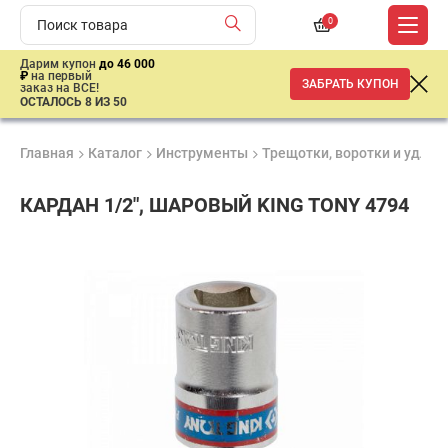
0
Дарим купон
до 46 000
₽
на первый
ЗАБРАТЬ КУПОН
заказ на ВСЕ!
ОСТАЛОСЬ 8 ИЗ 50
Главная
Каталог
Инструменты
Трещотки, воротки и удлин
КАРДАН 1/2", ШАРОВЫЙ KING TONY 4794
Удобные
Гарантия
Доставка
способы
1 год
от 2 дней
830
оплаты
₽
имальная
ма заказа
00 рублей